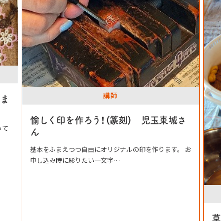
講師
しく印を作ろう！（篆刻） 児玉東城さ
本をふまえつつ自由にオリジナルの印を作ります。 お
し込み時に彫りたい一文字…
草木染め・