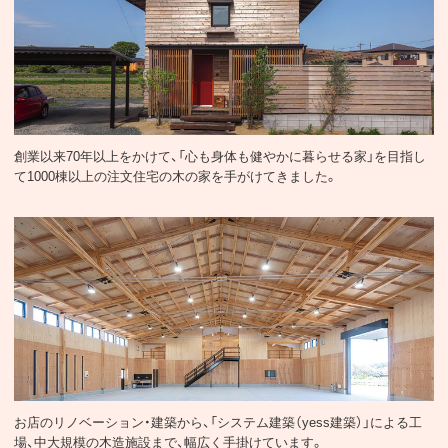
注文住宅
創業以来70年以上をかけて、「心も身体も健やかに暮らせる家」を目指し
て1000棟以上の注文住宅の木の家を手がけてきました。
店舗・施設建築（法人向け）
お店のリノベーション・建築から、「システム建築（yess建築）」による工
場、中大規模の木造施設まで、幅広く手掛けています。