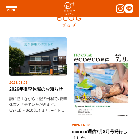
B
e
g
i
n
s
.
MENU
BLOG
こ
こ
か
ら
始
ま
る
、
心
地
よ
い
暮
ら
し
。
ブログ
2026.08.03
2026年夏季休暇のお知らせ
誠に勝手ながら下記の日程で、夏季
休業とさせていただきます。
8/9（日）～8/16（日） また、●イトコ
ーモデルハウス●本…
2026.06.13
ecoeco通信7月8月号発行し
ました。