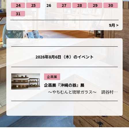
24
25
26
27
28
29
30
31
9月 >
2026年8月6日（木）
のイベント
企画展
企画展『沖縄の器』展
〜やちむんと琉球ガラス〜 読谷村「横田屋(ゆくたや)窯さんのやちむん(焼き物)」と、うるま市「再生ガラス工房 てとてとさんの琉球ガラス」です。 器を手にとると、温もりを感じる作品達です。 沖縄でしか見ることのできない […]