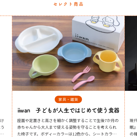
セレクト商品
健康
DENBA
はじめて使う食器
現代人の多くが、何らしかの不調を抱えています。
ることで生後7か月の
眠』『やる気がでない（だるい）』『加齢』など
守ることを考えられ
の種類はさまざま。 始まりは、単極の電場空間内の
色から、シートカラー