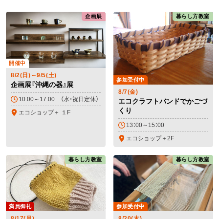
企画展
暮らし方教室
開催中
8/2(日)～9/5(土)
参加受付中
企画展『沖縄の器』展
8/7(金)
10:00～17:00 （水・祝日定休）
エコクラフトバンドでかごづ
くり
エコショップ＋ １F
13：00～15：00
エコショップ＋2F
暮らし方教室
暮らし方教室
満員御礼
参加受付中
8/17(月)
8/20(木)