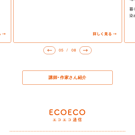
暮らしの中で気
染め、その糸で
詳しく見る
→
05  /  08
講師・作家さん紹介
ECOECO
エコエコ通信