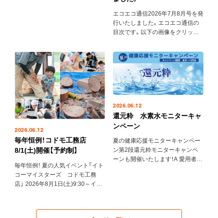
エコエコ通信2026年7月8月号を発
行いたしました。エコエコ通信の
目次です。以下の画像をクリック
いただくと、エコエコ通信2026年7
月8月号の内容の詳細をご覧いた
だけます…
2026.06.12
還元粋 水素水モニターキャ
ンペーン
2026.06.12
毎年恒例！コドモ工務店
夏の健康応援モニターキャンペー
8/1(土)開催【予約制】
ン第2段還元粋モニターキャンペ
ーンも開催いたします！A 愛用者様
毎年恒例！ 夏の人気イベント「イト
対象↓下記のアンケートから…
コーマイスターズ コドモ工務
店」 2026年8月1日(土)9:30～イト
コー事務所前で…