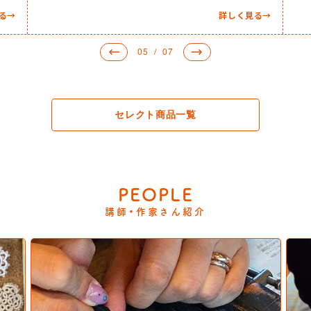
で水分…
詳し
詳しく見る
→
05  /  07
セレクト商品一覧
PEOPLE
講師・作家さん紹介